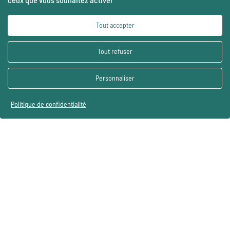
Tout accepter
Tout refuser
Personnaliser
Politique de confidentialité
VOUS AVEZ UN PROJET ?
CONTACTEZ-NOUS
soreli@soreli.fr
+33(0)3.20.52.20.50